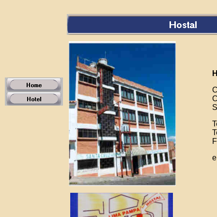
H
C
C
S
T
T
F
e