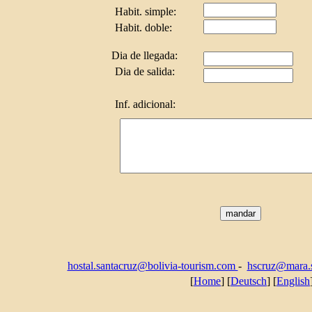
Habit. simple:
Habit. doble:
Dia de llegada:
Dia de salida:
Inf. adicional:
hostal.santacruz@bolivia-tourism.com
-
hscruz@mara.s
[
Home
] [
Deutsch
] [
English