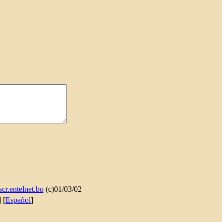
cr.entelnet.bo
(c)01/03/02
] [
Español
]